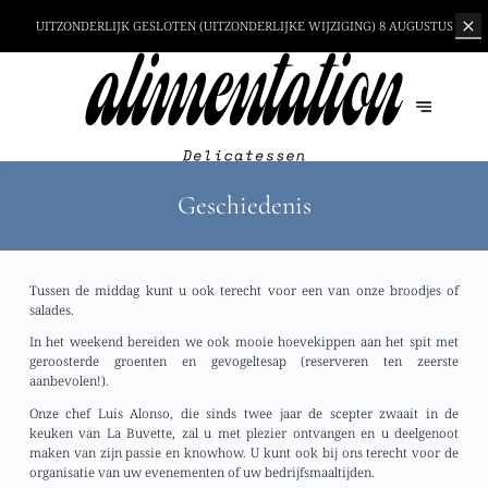
UITZONDERLIJK GESLOTEN (UITZONDERLIJKE WIJZIGING)
8 AUGUSTUS
Geschiedenis
Tussen de middag kunt u ook terecht voor een van onze broodjes of
salades.
In het weekend bereiden we ook mooie hoevekippen aan het spit met
geroosterde groenten en gevogeltesap (reserveren ten zeerste
aanbevolen!).
Onze chef Luis Alonso, die sinds twee jaar de scepter zwaait in de
keuken van La Buvette, zal u met plezier ontvangen en u deelgenoot
maken van zijn passie en knowhow. U kunt ook bij ons terecht voor de
organisatie van uw evenementen of uw bedrijfsmaaltijden.